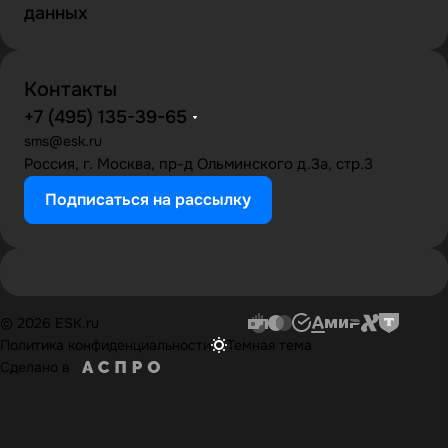
данных
Контакты
+7 (495) 135-39-65
sms@esk.ru
Россия, г. Москва, пр-д Ольминского д.3а, стр.3
Подписаться на рассылку
© 2026 ESK.ru
Политика конфиденциальности
Темная тема
Сделано в