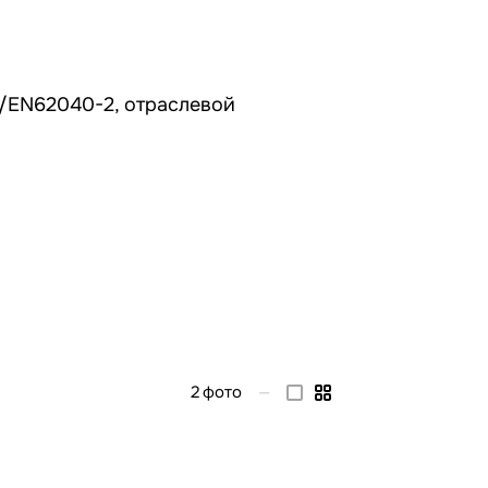
C/EN62040-2, отраслевой
2
фото
—