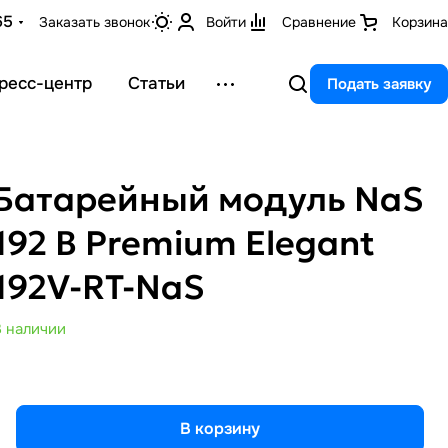
65
Заказать звонок
Войти
Сравнение
Корзина
ресс-центр
Статьи
Подать заявку
Батарейный модуль NaS
192 В Premium Elegant
192V-RT-NaS
В наличии
В корзину