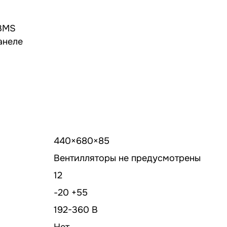
я BMS
анеле
440×680×85
Вентилляторы не предусмотрены
12
-20 +55
192-360 В
Нет