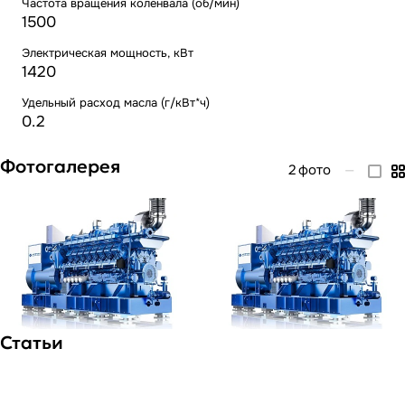
Частота вращения коленвала (об/мин)
1500
Электрическая мощность, кВт
1420
Удельный расход масла (г/кВт*ч)
0.2
Фотогалерея
2
фото
—
Статьи