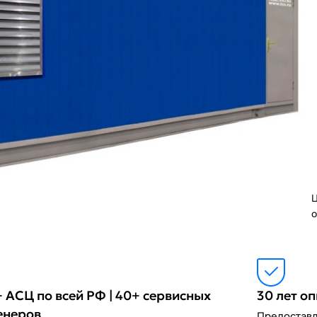
Ц
о
 АСЦ по всей РФ | 40+ сервисных
30 лет о
енеров
Предоставл