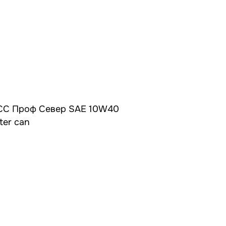
ТСС Проф Север SAE 10W40
ter can