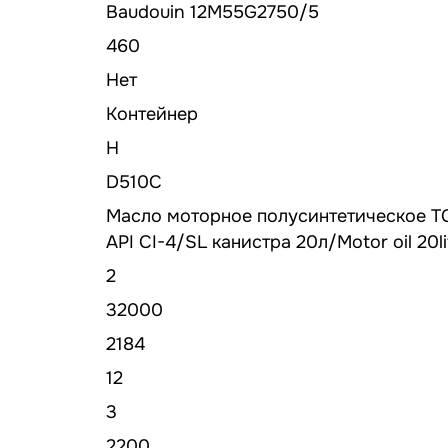
Baudouin 12M55G2750/5
460
Нет
Контейнер
H
D510C
Масло моторное полусинтетическое 
API CI-4/SL канистра 20л/Motor oil 20li
2
32000
2184
12
3
2200