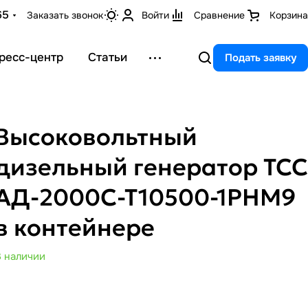
65
Заказать звонок
Войти
Сравнение
Корзина
ресс-центр
Статьи
Подать заявку
Высоковольтный
дизельный генератор ТСС
АД-2000С-Т10500-1РНМ9
в контейнере
В наличии