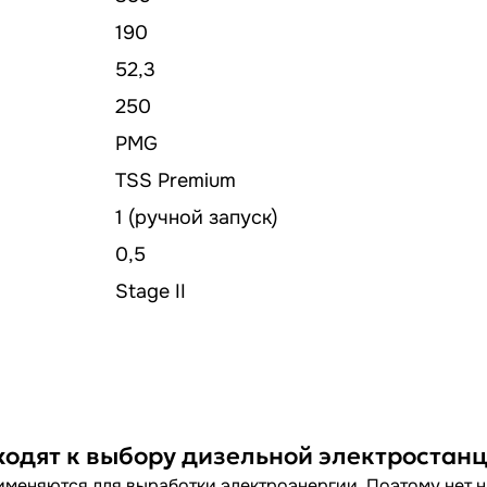
190
52,3
250
PMG
TSS Premium
1 (ручной запуск)
0,5
Stage II
ходят к выбору дизельной электростан
меняются для выработки электроэнергии. Поэтому нет ни