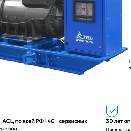
Ц
о
 АСЦ по всей РФ | 40+ сервисных
30 лет о
енеров
Предоставл