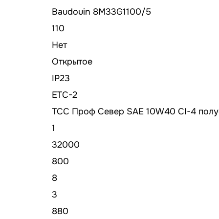
Baudouin 8M33G1100/5
110
Нет
Открытое
IP23
ETC-2
ТСС Проф Север SAE 10W40 CI-4 полу
1
32000
800
8
3
880