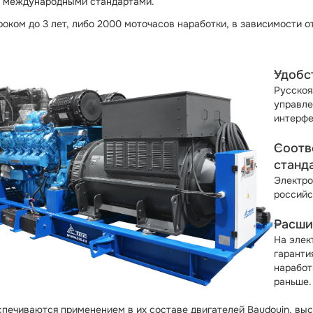
и международными стандартами.
ком до 3 лет, либо 2000 моточасов наработки, в зависимости от
Удобс
Русскоя
управле
интерфе
Соотв
станд
Электро
российс
Расши
На элек
гаранти
наработ
раньше.
спечиваются применением в их составе двигателей Baudouin, вы