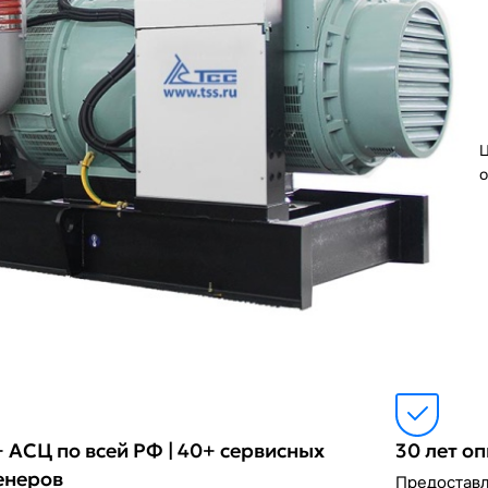
Ц
о
 АСЦ по всей РФ | 40+ сервисных
30 лет о
енеров
Предоставл